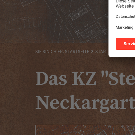
SIE SIND HIER:
STARTSEITE
STARTSEITE
Das KZ "St
Neckargar