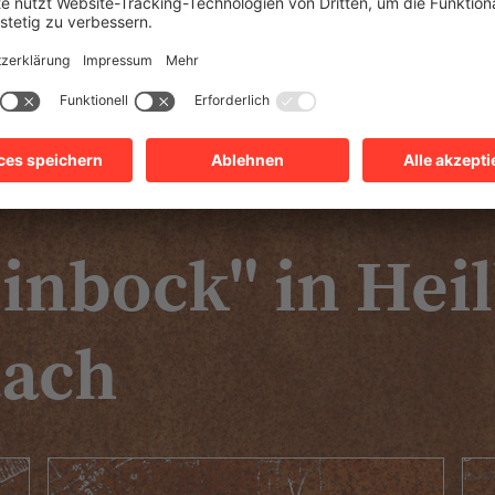
einbock" in Hei
tach